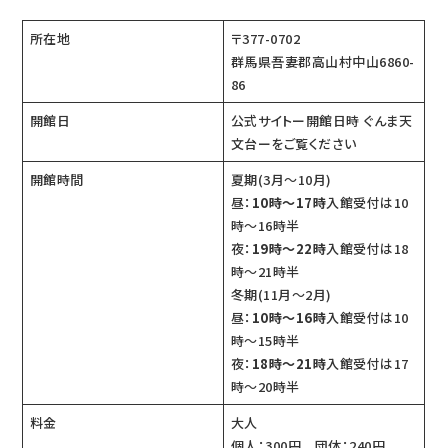
所在地
〒377-0702
群馬県吾妻郡高山村中山6860-
86
開館日
公式サイトー
開館日時 ぐんま天
文台
ーをご覧ください
開館時間
夏期(3月〜10月)
昼：
10時〜17時
入館受付は10
時〜16時半
夜：
19時〜22時
入館受付は18
時〜21時半
冬期(11月〜2月)
昼：
10時〜16時
入館受付は10
時〜15時半
夜：
18時〜21時
入館受付は17
時〜20時半
料金
大人
個人：300円 団体：240円