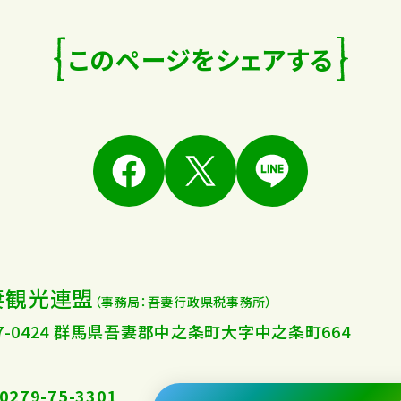
このページをシェアする
妻観光連盟
（事務局：吾妻行政県税事務所）
77-0424 群馬県吾妻郡中之条町大字中之条町664
.0279-75-3301